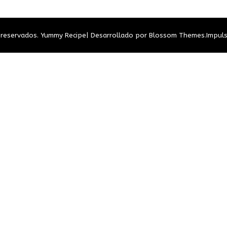
 reservados.
Yummy Recipe| Desarrollado por
Blossom Themes
.Impul