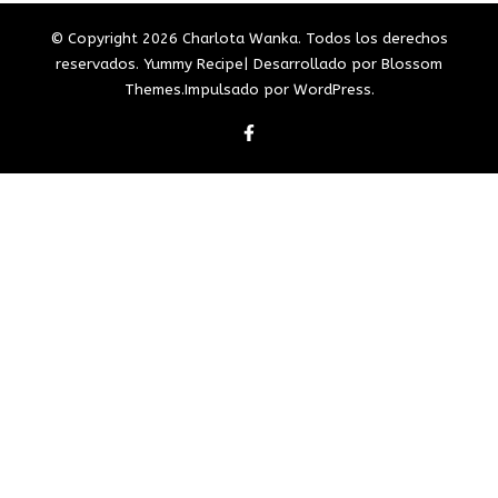
© Copyright 2026
Charlota Wanka
. Todos los derechos
reservados.
Yummy Recipe| Desarrollado por
Blossom
Themes
.Impulsado por
WordPress
.