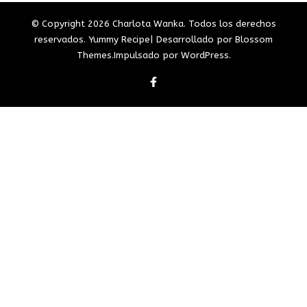
© Copyright 2026
Charlota Wanka
. Todos los derechos
reservados.
Yummy Recipe| Desarrollado por
Blossom
Themes
.Impulsado por
WordPress
.